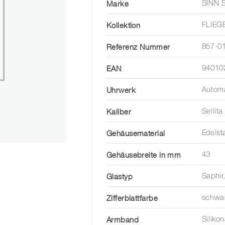
Marke
SINN 
Kollektion
FLIEG
Referenz Nummer
857-0
EAN
94010
Uhrwerk
Automa
Kaliber
Sellit
Gehäusematerial
Edelst
Gehäusebreite in mm
43
Glastyp
Saphir
Zifferblattfarbe
schwa
Armband
Siliko