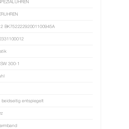
SPEZIALUHREN
ERUHREN
12 BK75222292001100945A
2331100012
tik
a SW 300-1
ahl
, beidseitig entspiegelt
rz
narmband