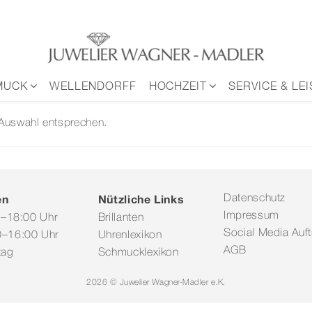
MUCK
WELLENDORFF
HOCHZEIT
SERVICE & LE
 Auswahl entsprechen.
en
Nützliche Links
Datenschutz
Impressum
0–18:00 Uhr
Brillanten
Social Media Auftr
–16:00 Uhr
Uhrenlexikon
AGB
tag
Schmucklexikon
2026 © Juwelier Wagner-Madler e.K.