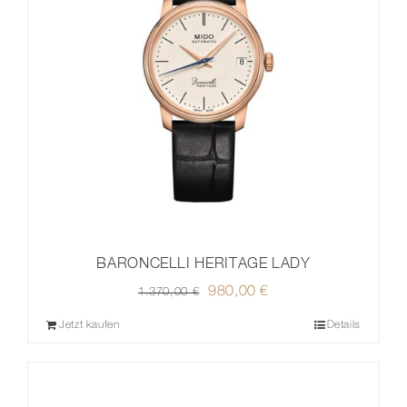
BARONCELLI HERITAGE LADY
Ursprünglicher
980,00
€
Aktueller
1.370,00
€
Preis
Preis
Jetzt kaufen
Details
war:
ist:
1.370,00 €
980,00 €.