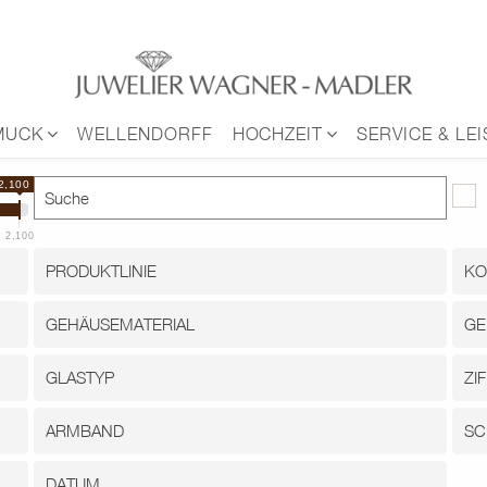
MUCK
WELLENDORFF
HOCHZEIT
SERVICE & LE
2,100 €
2,100