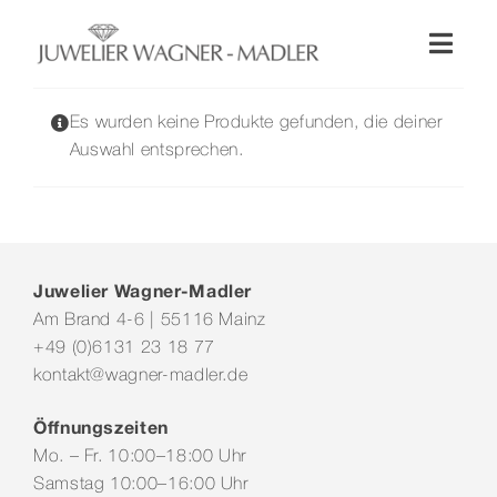
Zum
Inhalt
Toggl
springen
Naviga
Shop
Es wurden keine Produkte gefunden, die deiner
Auswahl entsprechen.
Uhren
Schmuck
Juwelier Wagner-Madler
Am Brand 4-6 | 55116 Mainz
Wellendorff
+49 (0)6131 23 18 77
kontakt@wagner-madler.de
Hochzeit
Öffnungszeiten
Mo. – Fr. 10:00–18:00 Uhr
Service & Leistungen
Samstag 10:00–16:00 Uhr