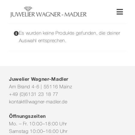
Zum
Inhalt
Toggl
springen
Naviga
Shop
Es wurden keine Produkte gefunden, die deiner
Auswahl entsprechen.
Uhren
Schmuck
Juwelier Wagner-Madler
Am Brand 4-6 | 55116 Mainz
Wellendorff
+49 (0)6131 23 18 77
kontakt@wagner-madler.de
Hochzeit
Öffnungszeiten
Mo. – Fr. 10:00–18:00 Uhr
Service & Leistungen
Samstag 10:00–16:00 Uhr