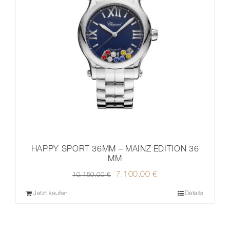
HAPPY SPORT 36MM – MAINZ EDITION 36
MM
Ursprünglicher
7.100,00
€
Aktueller
10.150,00
€
Preis
Preis
Jetzt kaufen
Details
war:
ist:
10.150,00 €
7.100,00 €.