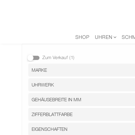
Zum
Inhalt
springen
SHOP
UHREN
SCH
Zum Verkauf
(1)