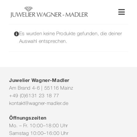
Zum
Inhalt
Toggl
springen
Naviga
Shop
Es wurden keine Produkte gefunden, die deiner
Auswahl entsprechen.
Uhren
Schmuck
Juwelier Wagner-Madler
Am Brand 4-6 | 55116 Mainz
Wellendorff
+49 (0)6131 23 18 77
kontakt@wagner-madler.de
Hochzeit
Öffnungszeiten
Mo. – Fr. 10:00–18:00 Uhr
Service & Leistungen
Samstag 10:00–16:00 Uhr