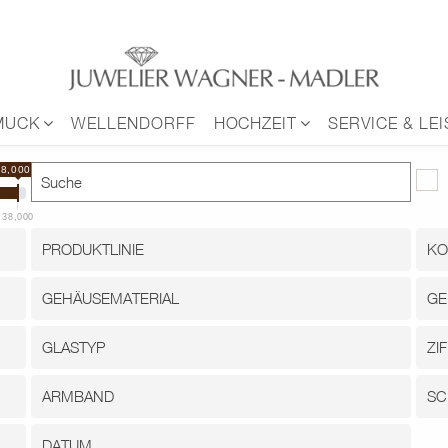
MUCK
WELLENDORFF
HOCHZEIT
SERVICE & LE
38,000 €
38,000