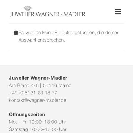
Zum
Inhalt
Toggl
springen
Naviga
Shop
Es wurden keine Produkte gefunden, die deiner
Auswahl entsprechen.
Uhren
Schmuck
Juwelier Wagner-Madler
Am Brand 4-6 | 55116 Mainz
Wellendorff
+49 (0)6131 23 18 77
kontakt@wagner-madler.de
Hochzeit
Öffnungszeiten
Mo. – Fr. 10:00–18:00 Uhr
Service & Leistungen
Samstag 10:00–16:00 Uhr