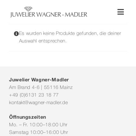
Zum
Inhalt
Toggl
springen
Naviga
Shop
Es wurden keine Produkte gefunden, die deiner
Auswahl entsprechen.
Uhren
Schmuck
Juwelier Wagner-Madler
Am Brand 4-6 | 55116 Mainz
Wellendorff
+49 (0)6131 23 18 77
kontakt@wagner-madler.de
Hochzeit
Öffnungszeiten
Mo. – Fr. 10:00–18:00 Uhr
Service & Leistungen
Samstag 10:00–16:00 Uhr