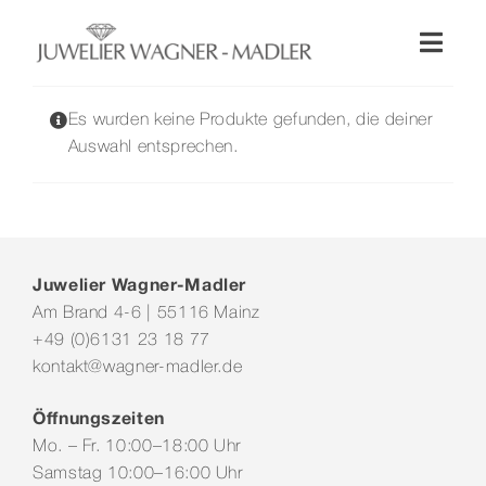
Zum
Inhalt
Toggl
springen
Naviga
Shop
Es wurden keine Produkte gefunden, die deiner
Auswahl entsprechen.
Uhren
Schmuck
Juwelier Wagner-Madler
Am Brand 4-6 | 55116 Mainz
Wellendorff
+49 (0)6131 23 18 77
kontakt@wagner-madler.de
Hochzeit
Öffnungszeiten
Mo. – Fr. 10:00–18:00 Uhr
Service & Leistungen
Samstag 10:00–16:00 Uhr