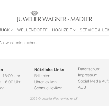
MUCK
WELLENDORFF
HOCHZEIT
SERVICE & LE
 Auswahl entsprechen.
en
Nützliche Links
Datenschutz
Impressum
0–18:00 Uhr
Brillanten
Social Media Auftr
–16:00 Uhr
Uhrenlexikon
AGB
tag
Schmucklexikon
2026 © Juwelier Wagner-Madler e.K.