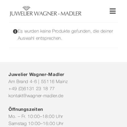
Zum
Inhalt
Toggl
springen
Naviga
Shop
Es wurden keine Produkte gefunden, die deiner
Auswahl entsprechen.
Uhren
Schmuck
Juwelier Wagner-Madler
Am Brand 4-6 | 55116 Mainz
Wellendorff
+49 (0)6131 23 18 77
kontakt@wagner-madler.de
Hochzeit
Öffnungszeiten
Mo. – Fr. 10:00–18:00 Uhr
Service & Leistungen
Samstag 10:00–16:00 Uhr