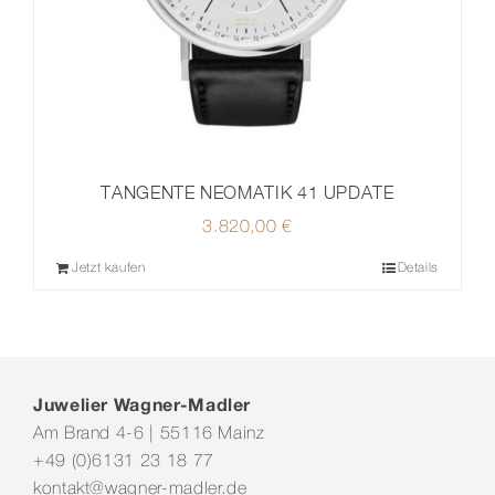
TANGENTE NEOMATIK 41 UPDATE
3.820,00
€
Jetzt kaufen
Details
Juwelier Wagner-Madler
Am Brand 4-6 | 55116 Mainz
+49 (0)6131 23 18 77
kontakt@wagner-madler.de