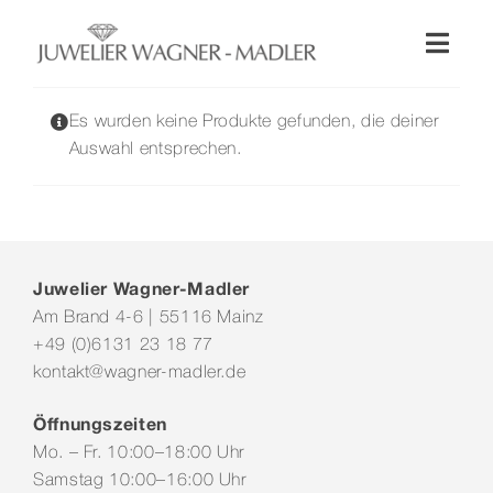
Zum
Inhalt
Toggl
springen
Naviga
Shop
Es wurden keine Produkte gefunden, die deiner
Auswahl entsprechen.
Uhren
Schmuck
Juwelier Wagner-Madler
Am Brand 4-6 | 55116 Mainz
Wellendorff
+49 (0)6131 23 18 77
kontakt@wagner-madler.de
Hochzeit
Öffnungszeiten
Mo. – Fr. 10:00–18:00 Uhr
Service & Leistungen
Samstag 10:00–16:00 Uhr