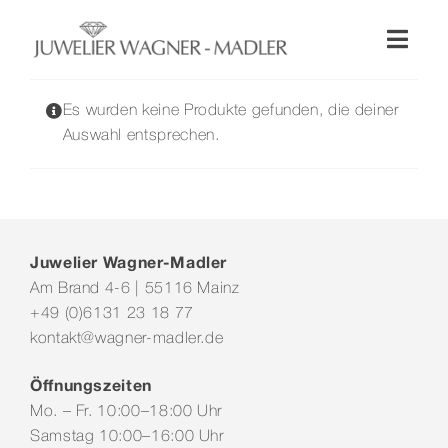
Zum
Inhalt
Toggl
springen
Naviga
Shop
Es wurden keine Produkte gefunden, die deiner
Auswahl entsprechen.
Uhren
Schmuck
Juwelier Wagner-Madler
Am Brand 4-6 | 55116 Mainz
Wellendorff
+49 (0)6131 23 18 77
kontakt@wagner-madler.de
Hochzeit
Öffnungszeiten
Mo. – Fr. 10:00–18:00 Uhr
Service & Leistungen
Samstag 10:00–16:00 Uhr