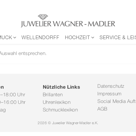
MUCK
WELLENDORFF
HOCHZEIT
SERVICE & LE
 Auswahl entsprechen.
en
Nützliche Links
Datenschutz
Impressum
0–18:00 Uhr
Brillanten
Social Media Auftr
–16:00 Uhr
Uhrenlexikon
AGB
tag
Schmucklexikon
2026 © Juwelier Wagner-Madler e.K.