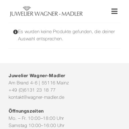
Zum
Inhalt
Toggl
springen
Naviga
Shop
Es wurden keine Produkte gefunden, die deiner
Auswahl entsprechen.
Uhren
Schmuck
Juwelier Wagner-Madler
Am Brand 4-6 | 55116 Mainz
Wellendorff
+49 (0)6131 23 18 77
kontakt@wagner-madler.de
Hochzeit
Öffnungszeiten
Mo. – Fr. 10:00–18:00 Uhr
Service & Leistungen
Samstag 10:00–16:00 Uhr