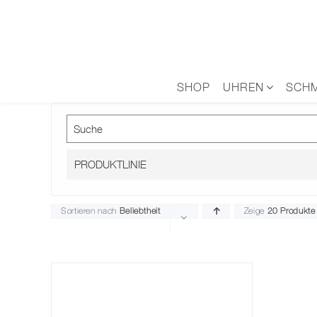
Zum
Inhalt
springen
SHOP
UHREN
SCH
Sortieren nach
Beliebtheit
Zeige
20 Produkte