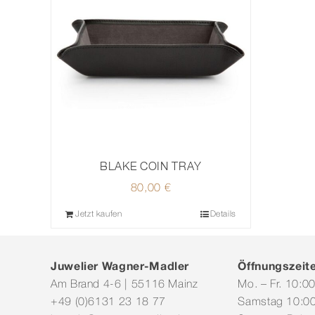
BLAKE COIN TRAY
80,00
€
Jetzt kaufen
Details
Juwelier Wagner-Madler
Öffnungszeit
Am Brand 4-6 | 55116 Mainz
Mo. – Fr. 10:0
+49 (0)6131 23 18 77
Samstag 10:00