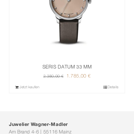
SERIS DATUM 33 MM
Ursprünglicher
1.785,00
€
Aktueller
2.380,00
€
Preis
Preis
Jetzt kaufen
Details
war:
ist:
2.380,00 €
1.785,00 €.
Juwelier Wagner-Madler
Am Brand 4-6 | 55116 Mainz