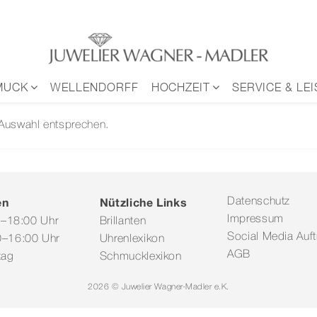
MUCK
WELLENDORFF
HOCHZEIT
SERVICE & LE
 Auswahl entsprechen.
en
Nützliche Links
Datenschutz
Impressum
0–18:00 Uhr
Brillanten
Social Media Auftr
–16:00 Uhr
Uhrenlexikon
AGB
tag
Schmucklexikon
2026 © Juwelier Wagner-Madler e.K.