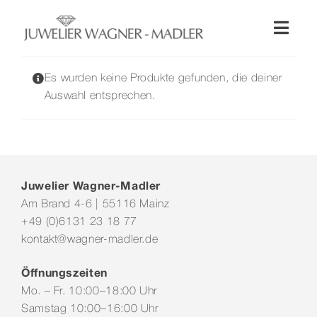
Zum
Inhalt
Toggl
springen
Naviga
Shop
Es wurden keine Produkte gefunden, die deiner
Auswahl entsprechen.
Uhren
Schmuck
Juwelier Wagner-Madler
Am Brand 4-6 | 55116 Mainz
Wellendorff
+49 (0)6131 23 18 77
kontakt@wagner-madler.de
Hochzeit
Öffnungszeiten
Mo. – Fr. 10:00–18:00 Uhr
Service & Leistungen
Samstag 10:00–16:00 Uhr