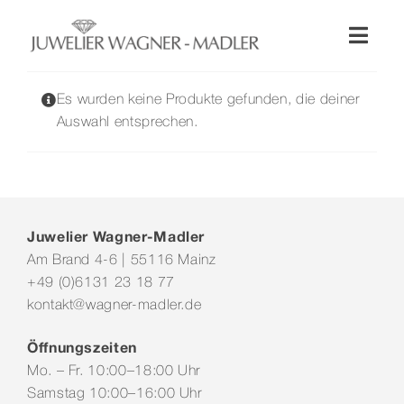
Zum
Inhalt
Toggl
springen
Naviga
Shop
Es wurden keine Produkte gefunden, die deiner
Auswahl entsprechen.
Uhren
Schmuck
Juwelier Wagner-Madler
Am Brand 4-6 | 55116 Mainz
Wellendorff
+49 (0)6131 23 18 77
kontakt@wagner-madler.de
Hochzeit
Öffnungszeiten
Mo. – Fr. 10:00–18:00 Uhr
Service & Leistungen
Samstag 10:00–16:00 Uhr