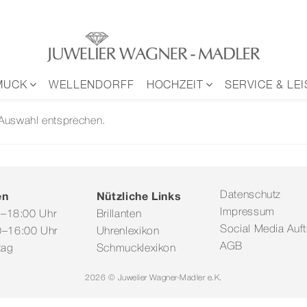
MUCK
WELLENDORFF
HOCHZEIT
SERVICE & LE
 Auswahl entsprechen.
en
Nützliche Links
Datenschutz
Impressum
0–18:00 Uhr
Brillanten
Social Media Auftr
–16:00 Uhr
Uhrenlexikon
AGB
tag
Schmucklexikon
2026 © Juwelier Wagner-Madler e.K.