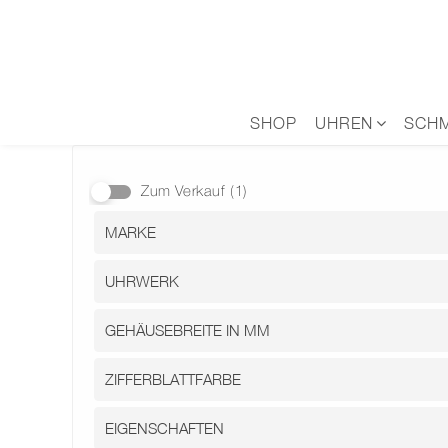
Zum
Inhalt
springen
SHOP
UHREN
SCH
Zum Verkauf
(1)