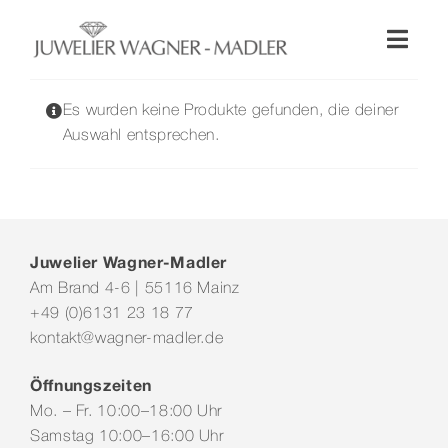
Zum
Inhalt
Toggl
springen
Naviga
Shop
Es wurden keine Produkte gefunden, die deiner
Auswahl entsprechen.
Uhren
Schmuck
Juwelier Wagner-Madler
Am Brand 4-6 | 55116 Mainz
Wellendorff
+49 (0)6131 23 18 77
kontakt@wagner-madler.de
Hochzeit
Öffnungszeiten
Mo. – Fr. 10:00–18:00 Uhr
Service & Leistungen
Samstag 10:00–16:00 Uhr