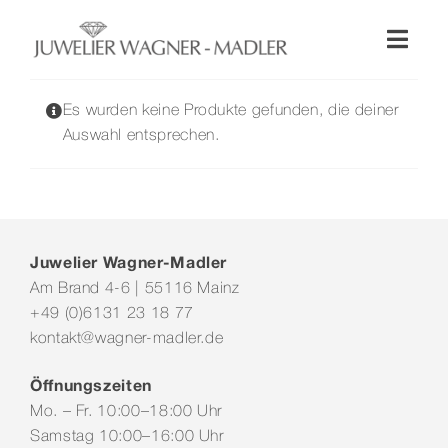
Zum
Inhalt
Toggl
springen
Naviga
Shop
Es wurden keine Produkte gefunden, die deiner
Auswahl entsprechen.
Uhren
Schmuck
Juwelier Wagner-Madler
Am Brand 4-6 | 55116 Mainz
Wellendorff
+49 (0)6131 23 18 77
kontakt@wagner-madler.de
Hochzeit
Öffnungszeiten
Mo. – Fr. 10:00–18:00 Uhr
Service & Leistungen
Samstag 10:00–16:00 Uhr