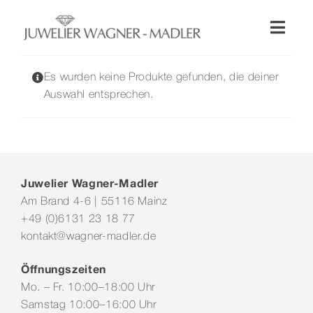
Zum
Inhalt
Toggl
springen
Naviga
Shop
Es wurden keine Produkte gefunden, die deiner
Auswahl entsprechen.
Uhren
Schmuck
Juwelier Wagner-Madler
Am Brand 4-6 | 55116 Mainz
Wellendorff
+49 (0)6131 23 18 77
kontakt@wagner-madler.de
Hochzeit
Öffnungszeiten
Mo. – Fr. 10:00–18:00 Uhr
Service & Leistungen
Samstag 10:00–16:00 Uhr