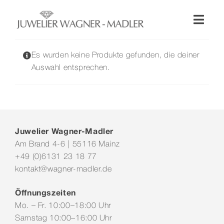
Zum
Inhalt
Toggl
springen
Naviga
Shop
Es wurden keine Produkte gefunden, die deiner
Auswahl entsprechen.
Uhren
Schmuck
Juwelier Wagner-Madler
Am Brand 4-6 | 55116 Mainz
Wellendorff
+49 (0)6131 23 18 77
kontakt@wagner-madler.de
Hochzeit
Öffnungszeiten
Mo. – Fr. 10:00–18:00 Uhr
Service & Leistungen
Samstag 10:00–16:00 Uhr