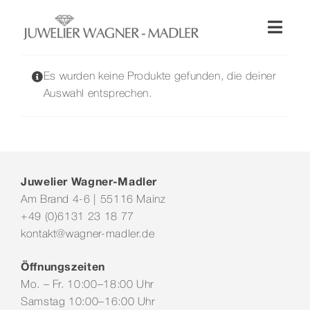
Zum
Inhalt
Toggl
springen
Naviga
Shop
Es wurden keine Produkte gefunden, die deiner
Auswahl entsprechen.
Uhren
Schmuck
Juwelier Wagner-Madler
Am Brand 4-6 | 55116 Mainz
Wellendorff
+49 (0)6131 23 18 77
kontakt@wagner-madler.de
Hochzeit
Öffnungszeiten
Mo. – Fr. 10:00–18:00 Uhr
Service & Leistungen
Samstag 10:00–16:00 Uhr