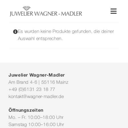
Zum
Inhalt
Toggl
springen
Naviga
Shop
Es wurden keine Produkte gefunden, die deiner
Auswahl entsprechen.
Uhren
Schmuck
Juwelier Wagner-Madler
Am Brand 4-6 | 55116 Mainz
Wellendorff
+49 (0)6131 23 18 77
kontakt@wagner-madler.de
Hochzeit
Öffnungszeiten
Mo. – Fr. 10:00–18:00 Uhr
Service & Leistungen
Samstag 10:00–16:00 Uhr