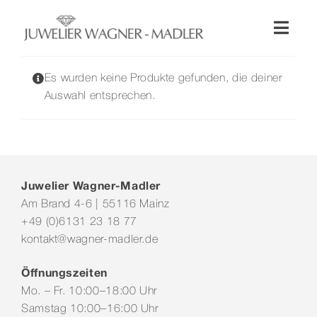
Zum
Inhalt
Toggl
springen
Naviga
Shop
Es wurden keine Produkte gefunden, die deiner
Auswahl entsprechen.
Uhren
Schmuck
Juwelier Wagner-Madler
Am Brand 4-6 | 55116 Mainz
Wellendorff
+49 (0)6131 23 18 77
kontakt@wagner-madler.de
Hochzeit
Öffnungszeiten
Mo. – Fr. 10:00–18:00 Uhr
Service & Leistungen
Samstag 10:00–16:00 Uhr