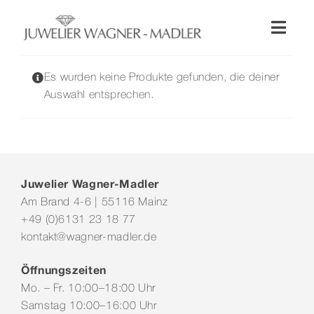
Zum
Inhalt
Toggl
springen
Naviga
Shop
Es wurden keine Produkte gefunden, die deiner
Auswahl entsprechen.
Uhren
Schmuck
Juwelier Wagner-Madler
Am Brand 4-6 | 55116 Mainz
Wellendorff
+49 (0)6131 23 18 77
kontakt@wagner-madler.de
Hochzeit
Öffnungszeiten
Mo. – Fr. 10:00–18:00 Uhr
Service & Leistungen
Samstag 10:00–16:00 Uhr