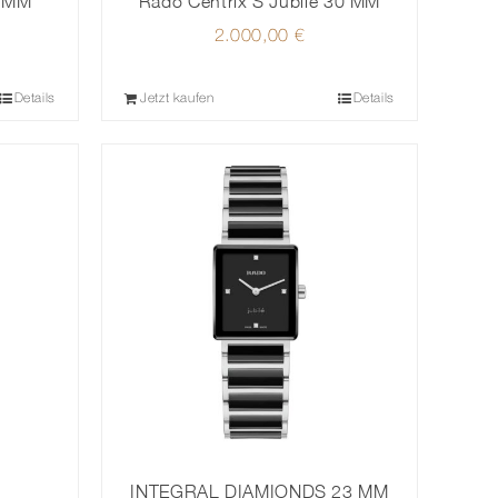
 MM
Rado Centrix S Jubilé 30 MM
2.000,00
€
Details
Jetzt kaufen
Details
INTEGRAL DIAMIONDS 23 MM