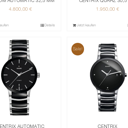
OM AUTOMATIC 32,5 MM
CENTRIX QUARZ 30,5
4.800,00
€
1.950,00
€
kaufen
Details
Jetzt kaufen
Sale!
ENTRIX AUTOMATIC
CENTRIX