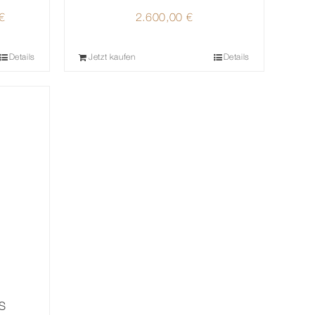
icher
€
Aktueller
2.600,00
€
Preis
ist:
Details
Jetzt kaufen
Details
€
1.480,00 €.
S