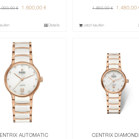
Ursprünglicher
1.600,00
€
Aktueller
Ursprüngl
1.480,00
.000,00
€
1.850,00
€
Preis
Preis
Preis
war:
ist:
war:
kaufen
Details
Jetzt kaufen
2.000,00 €
1.600,00 €.
1.850,00 
ENTRIX AUTOMATIC
CENTRIX DIAMOND