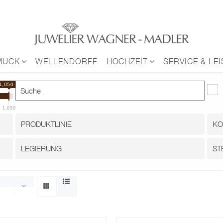
MUCK
WELLENDORFF
HOCHZEIT
SERVICE & LE
1,050 €
1,050