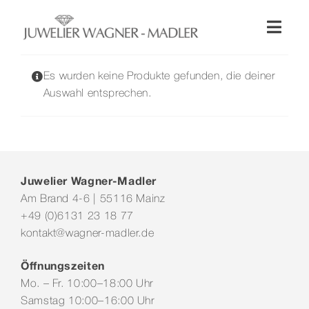
Zum
Inhalt
Toggl
springen
Naviga
Shop
Es wurden keine Produkte gefunden, die deiner
Auswahl entsprechen.
Uhren
Schmuck
Juwelier Wagner-Madler
Am Brand 4-6 | 55116 Mainz
Wellendorff
+49 (0)6131 23 18 77
kontakt@wagner-madler.de
Hochzeit
Öffnungszeiten
Mo. – Fr. 10:00–18:00 Uhr
Service & Leistungen
Samstag 10:00–16:00 Uhr