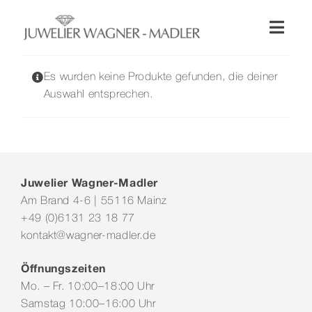
Zum
Inhalt
Toggl
springen
Naviga
Shop
Es wurden keine Produkte gefunden, die deiner
Auswahl entsprechen.
Uhren
Schmuck
Juwelier Wagner-Madler
Am Brand 4-6 | 55116 Mainz
Wellendorff
+49 (0)6131 23 18 77
kontakt@wagner-madler.de
Hochzeit
Öffnungszeiten
Mo. – Fr. 10:00–18:00 Uhr
Service & Leistungen
Samstag 10:00–16:00 Uhr