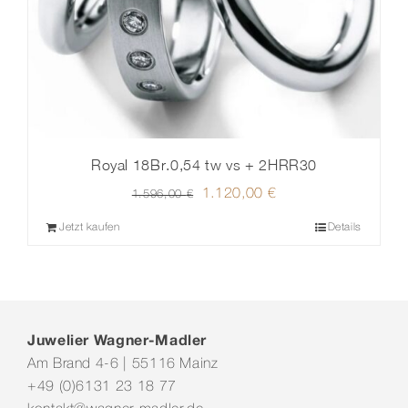
Royal 18Br.0,54 tw vs + 2HRR30
Ursprünglicher
1.120,00
€
Aktueller
1.596,00
€
Preis
Preis
Jetzt kaufen
Details
war:
ist:
1.596,00 €
1.120,00 €.
Juwelier Wagner-Madler
Am Brand 4-6 | 55116 Mainz
+49 (0)6131 23 18 77