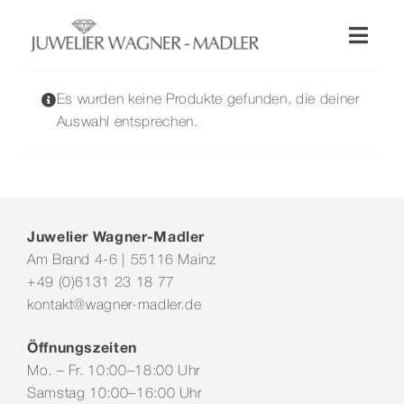
Zum
Inhalt
Toggl
springen
Naviga
Shop
Es wurden keine Produkte gefunden, die deiner
Auswahl entsprechen.
Uhren
Schmuck
Juwelier Wagner-Madler
Am Brand 4-6 | 55116 Mainz
Wellendorff
+49 (0)6131 23 18 77
kontakt@wagner-madler.de
Hochzeit
Öffnungszeiten
Mo. – Fr. 10:00–18:00 Uhr
Service & Leistungen
Samstag 10:00–16:00 Uhr