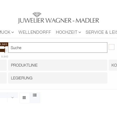
MUCK
WELLENDORFF
HOCHZEIT
SERVICE & LE
9,940 €
9,940