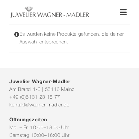
Zum
Inhalt
Toggl
springen
Naviga
Shop
Es wurden keine Produkte gefunden, die deiner
Auswahl entsprechen.
Uhren
Schmuck
Juwelier Wagner-Madler
Am Brand 4-6 | 55116 Mainz
Wellendorff
+49 (0)6131 23 18 77
kontakt@wagner-madler.de
Hochzeit
Öffnungszeiten
Mo. – Fr. 10:00–18:00 Uhr
Service & Leistungen
Samstag 10:00–16:00 Uhr