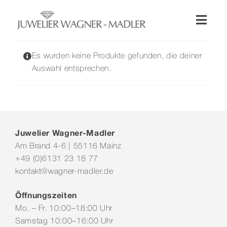
Zum
Inhalt
Toggl
springen
Naviga
Shop
Es wurden keine Produkte gefunden, die deiner
Auswahl entsprechen.
Uhren
Schmuck
Juwelier Wagner-Madler
Am Brand 4-6 | 55116 Mainz
Wellendorff
+49 (0)6131 23 18 77
kontakt@wagner-madler.de
Hochzeit
Öffnungszeiten
Mo. – Fr. 10:00–18:00 Uhr
Service & Leistungen
Samstag 10:00–16:00 Uhr