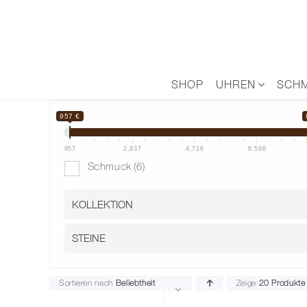
Zum
Inhalt
springen
SHOP
UHREN
SCH
957 €
957
2,837
4,716
6,596
Schmuck
(6)
Sortieren nach
Beliebtheit
Zeige
20 Produkte