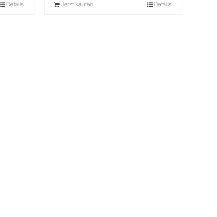
€
1.790,00 €.
Details
Jetzt kaufen
Details