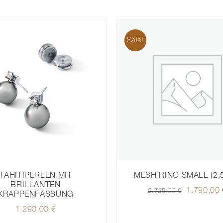
Sale!
TAHITIPERLEN MIT
MESH RING SMALL (2,
BRILLANTEN
Ursprüngl
1.790,00
2.725,00
€
KRAPPENFASSUNG
Preis
1.290,00
€
war: