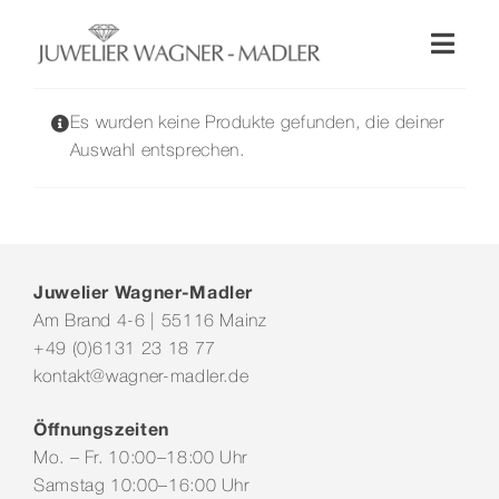
Zum
Inhalt
Toggl
springen
Naviga
Shop
Es wurden keine Produkte gefunden, die deiner
Auswahl entsprechen.
Uhren
Schmuck
Juwelier Wagner-Madler
Am Brand 4-6 | 55116 Mainz
Wellendorff
+49 (0)6131 23 18 77
kontakt@wagner-madler.de
Hochzeit
Öffnungszeiten
Mo. – Fr. 10:00–18:00 Uhr
Service & Leistungen
Samstag 10:00–16:00 Uhr