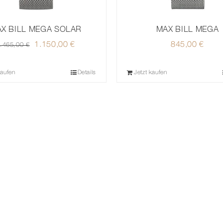
X BILL MEGA SOLAR
MAX BILL MEGA
Ursprünglicher
1.150,00
€
Aktueller
845,00
€
.465,00
€
Preis
Preis
war:
ist:
kaufen
Details
Jetzt kaufen
1.465,00 €
1.150,00 €.