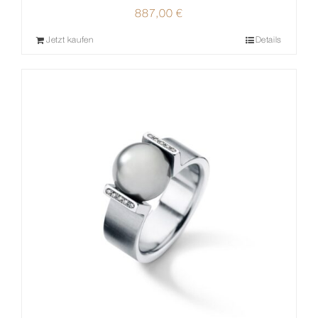
887,00
€
Jetzt kaufen
Details