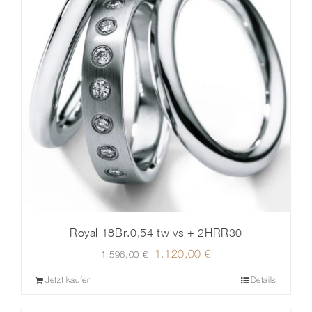
Royal 18Br.0,54 tw vs + 2HRR30
Ursprünglicher
1.120,00
€
Aktueller
1.596,00
€
Preis
Preis
Jetzt kaufen
Details
war:
ist:
1.596,00 €
1.120,00 €.